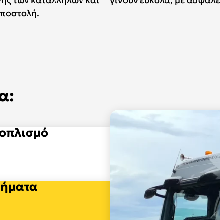
ής των κατάλληλων και
γίνουν εύκολα, με ασφάλε
αποστολή.
α:
ξοπλισμό
νήματα