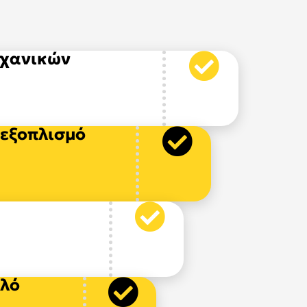
ηχανικών
 εξοπλισμό
ιλό