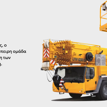
, ο
μπειρη ομάδα
η των
.