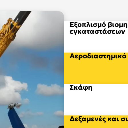
Εξοπλισμό βιομ
εγκαταστάσεων
Αεροδιαστημικό
Σκάφη
Δεξαμενές και σ